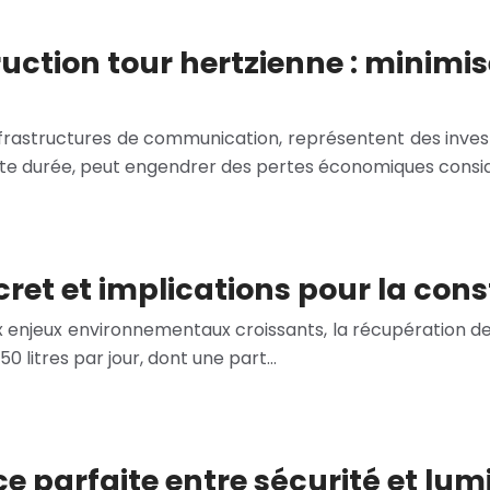
ction tour hertzienne : minimise
infrastructures de communication, représentent des inve
te durée, peut engendrer des pertes économiques considér
cret et implications pour la con
x enjeux environnementaux croissants, la récupération de
 litres par jour, dont une part…
ce parfaite entre sécurité et lum