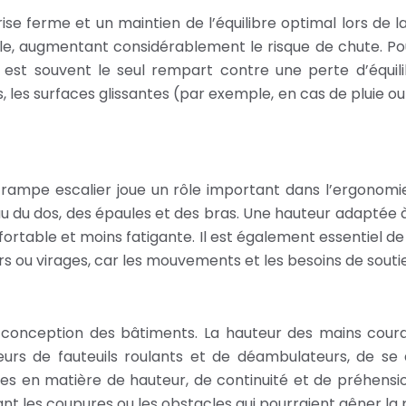
se ferme et un maintien de l’équilibre optimal lors de 
sible, augmentant considérablement le risque de chute. Po
e est souvent le seul rempart contre une perte d’équil
les surfaces glissantes (par exemple, en cas de pluie ou 
a rampe escalier joue un rôle important dans l’ergonomi
au du dos, des épaules et des bras. Une hauteur adaptée 
ortable et moins fatigante. Il est également essentiel de
ers ou virages, car les mouvements et les besoins de souti
 la conception des bâtiments. La hauteur des mains co
eurs de fauteuils roulants et de déambulateurs, de se 
ictes en matière de hauteur, de continuité et de préhensi
tant les coupures ou les obstacles qui pourraient gêner la