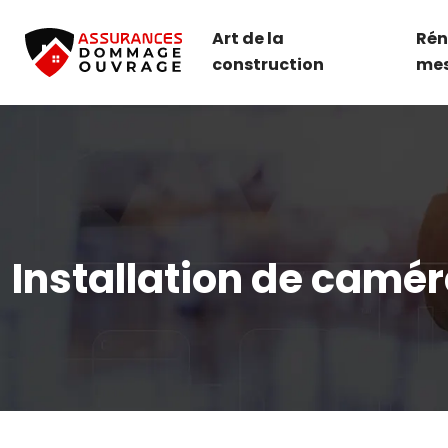
Art de la
Rén
construction
me
Installation de camé