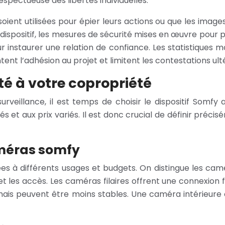
espectueuse des libertés individuelles.
nt utilisées pour épier leurs actions ou que les images s
u dispositif, les mesures de sécurité mises en œuvre pour p
 instaurer une relation de confiance. Les statistiques m
nt l’adhésion au projet et limitent les contestations ulté
é à votre copropriété
urveillance, il est temps de choisir le dispositif Som
 et aux prix variés. Il est donc crucial de définir préc
méras somfy
différents usages et budgets. On distingue les caméras
et les accès. Les caméras filaires offrent une connexion f
er, mais peuvent être moins stables. Une caméra intérie